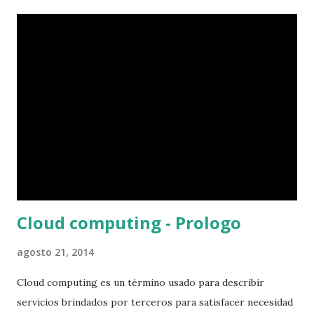
siempre están presentes los siguientes factores: personas,
comunidad, filosofia, software libre y open source. Cada
uno de los factores antes mencionados colabora con el
éxito y el crecimiento exponencial de google, si hacemos
un análisis podemos notar que google se preocupa por
reclutar a personas para ser embajadores, casi al extremo
de llegar a ser fanáticos religiosos a los cuales llamo
“Googleistas”, ya que estos se encargan de reclutar a otros
y por así decirlo crear su religión, refiriéndose a que
google siempre tiene lo mejor, c...
Cloud computing - Prologo
agosto 21, 2014
Cloud computing es un término usado para describir
servicios brindados por terceros para satisfacer necesidad