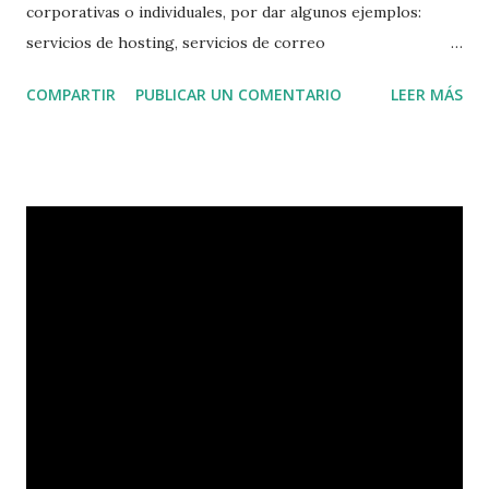
corporativas o individuales, por dar algunos ejemplos:
servicios de hosting, servicios de correo
corporativo(google, microsoft, yahoo, etc), servicios de
COMPARTIR
PUBLICAR UN COMENTARIO
LEER MÁS
almacenamiento en la nube(DropBox, SkyDrive, Google
Drive, etc), servicios de almacenamiento de imágenes(Flickr,
Picasa, etc), cada día que pasa el mundo adopta esta forma
de trabajo, porque le permite ser más productivo y no
tiene que realizar grandes inversiones para implementar
servicios que existen en la Nube(Internet). El cloud
computing permite a las pequeñas y medianas empresas
estar al mismo nivel que las grandes corporaciones, al
adoptar tecnología de punta para sus servicios, además de
ahorrar en costos de servidores propios, invertir en la
seguridad física de los mismos, tener una área de
sistemas(Es ideal tercerizar este servicio), olvidarse de la
seguridad lógica(accesos sin permiso a servidore...