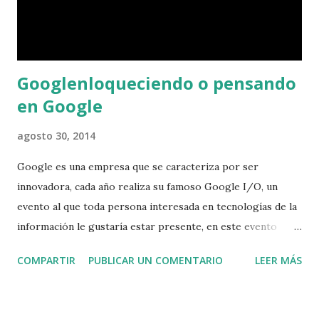
Googlenloqueciendo o pensando
en Google
agosto 30, 2014
Google es una empresa que se caracteriza por ser
innovadora, cada año realiza su famoso Google I/O, un
evento al que toda persona interesada en tecnologías de la
información le gustaría estar presente, en este evento
google lanza lo último de sus investigaciones e invenciones,
COMPARTIR
PUBLICAR UN COMENTARIO
LEER MÁS
está claro que google es una empresa I + D, pero que hay
detras del exito de google, muchos nos preguntamos esto
a cada momento, tengo muchas teorías en las cuales