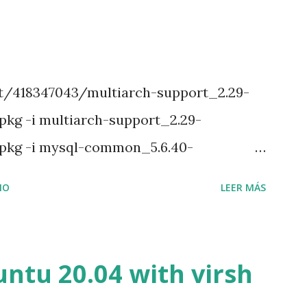
et/418347043/multiarch-support_2.29-
kg -i multiarch-support_2.29-
pkg -i mysql-common_5.6.40-
 dpkg -i libmysqlclient18_5.6.40-
IO
LEER MÁS
 dpkg -i libmysqlclient-dev_5.6.40-
 dpkg -i libmysqld-dev_5.6.40-
pt install libtinfo5 sudo apt install
ntu 20.04 with virsh
 -f sudo dpkg -i mysql-community-