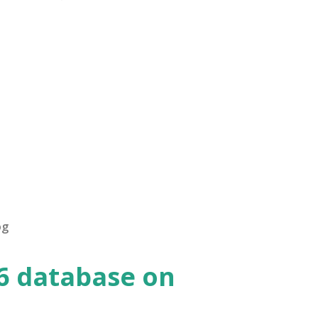
og
.6 database on