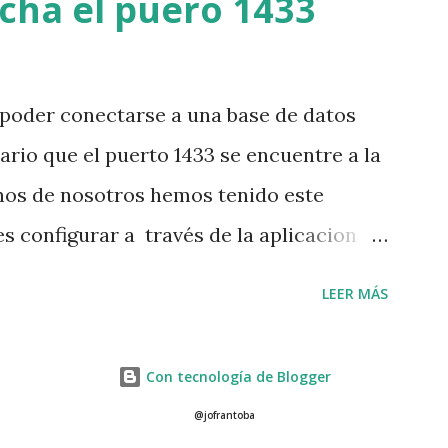
ucha el puero 1433
poder conectarse a una base de datos
ario que el puerto 1433 se encuentre a la
os de nosotros hemos tenido este
s configurar a través de la aplicacion
MANAGER", ver figura numero1. fig 01
LEER MÁS
l item "Protocols for SQLEXPRESS", ver
 observar en la figura 02 en la area de
Con tecnología de Blogger
amado "TCP/IP" este tiene que estar
@jofrantoba
led" bueno ahora en este item hacemos un