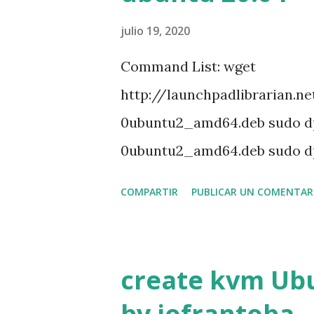
julio 19, 2020
Command List: wget
http://launchpadlibrarian.n
0ubuntu2_amd64.deb sudo dp
0ubuntu2_amd64.deb sudo d
1ubuntu14.04_amd64.deb sudo
COMPARTIR
PUBLICAR UN COMENTAR
1ubuntu14.04_amd64.deb sudo
1ubuntu14.04_amd64.deb sudo
1ubuntu14.04_amd64.deb sudo a
create kvm Ubu
libncurses5 sudo apt install
by jofrantoba